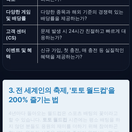
다양한 게임
다양한 종목과 해외 기준의 경쟁력 있는
및 배당률
배당률을 제공하는가?
문제 발생 시 24시간 친절하고 빠르게 대
고객 센터
응하는가?
(CS)
이벤트 및 혜
신규 가입, 첫 충전, 매 충전 등 실질적인
택
혜택을 제공하는가?
3. 전 세계인의 축제, '토토 월드컵'을
200% 즐기는 법
4년마다 돌아오는 월드컵은 스포츠 배팅의 꽃이라고
할 수 있습니다.
토토 월드컵
시즌에는 평소 배팅을 하
지 않던 분들도 응원의 재미를 더하기 위해 참여하곤