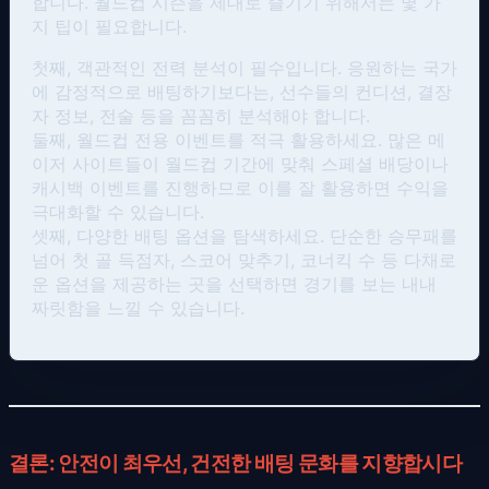
합니다. 월드컵 시즌을 제대로 즐기기 위해서는 몇 가
지 팁이 필요합니다.
첫째, 객관적인 전력 분석이 필수입니다. 응원하는 국가
에 감정적으로 배팅하기보다는, 선수들의 컨디션, 결장
자 정보, 전술 등을 꼼꼼히 분석해야 합니다.
둘째, 월드컵 전용 이벤트를 적극 활용하세요. 많은 메
이저 사이트들이 월드컵 기간에 맞춰 스페셜 배당이나
캐시백 이벤트를 진행하므로 이를 잘 활용하면 수익을
극대화할 수 있습니다.
셋째, 다양한 배팅 옵션을 탐색하세요. 단순한 승무패를
넘어 첫 골 득점자, 스코어 맞추기, 코너킥 수 등 다채로
운 옵션을 제공하는 곳을 선택하면 경기를 보는 내내
짜릿함을 느낄 수 있습니다.
결론: 안전이 최우선, 건전한 배팅 문화를 지향합시다