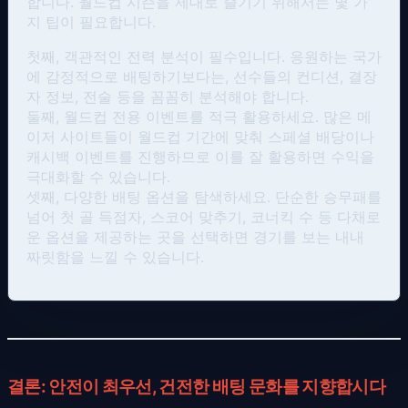
합니다. 월드컵 시즌을 제대로 즐기기 위해서는 몇 가
지 팁이 필요합니다.
첫째, 객관적인 전력 분석이 필수입니다. 응원하는 국가
에 감정적으로 배팅하기보다는, 선수들의 컨디션, 결장
자 정보, 전술 등을 꼼꼼히 분석해야 합니다.
둘째, 월드컵 전용 이벤트를 적극 활용하세요. 많은 메
이저 사이트들이 월드컵 기간에 맞춰 스페셜 배당이나
캐시백 이벤트를 진행하므로 이를 잘 활용하면 수익을
극대화할 수 있습니다.
셋째, 다양한 배팅 옵션을 탐색하세요. 단순한 승무패를
넘어 첫 골 득점자, 스코어 맞추기, 코너킥 수 등 다채로
운 옵션을 제공하는 곳을 선택하면 경기를 보는 내내
짜릿함을 느낄 수 있습니다.
결론: 안전이 최우선, 건전한 배팅 문화를 지향합시다