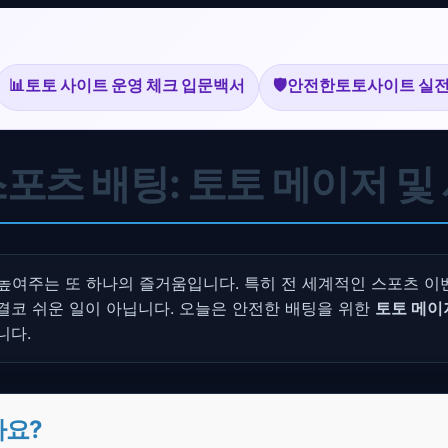
📊
토토 사이트 운영 체크 입문백서
🛡️
안전한토토사이트 실전
포츠 배팅: 토토 메이저 및
여주는 또 하나의 즐거움입니다. 특히 전 세계적인 스포츠 이벤
 결코 쉬운 일이 아닙니다. 오늘은 안전한 배팅을 위한
토토 메이
니다.
까요?