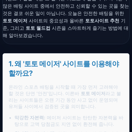
많은 배팅 사이트 중에서 안전하고 신뢰할 수 있는 곳을 찾는
것은 결코 쉬운 일이 아닙니다. 오늘은 안전한 배팅을 위한
토토 메이저
사이트의 중요성과 올바른
토토사이트 추천
기
준, 그리고
토토 월드컵
시즌을 스마트하게 즐기는 방법에 대
해 알아보겠습니다.
1. 왜 '토토 메이저' 사이트를 이용해야
할까요?
온라인 스포츠 배팅을 시작할 때 가장 먼저 고려해야
할 것은 단연 '안전'입니다. 이른바
토토 메이저
라고 불
리는 사이트들은 오랜 기간 동안 사고 없이 운영되며
유저들 사이에서 검증된 곳을 의미합니다.
막강한 자본력:
메이저 사이트는 탄탄한 자본력을 바
탕으로 고액 당첨금도 지연 없이 환전해 줍니다.