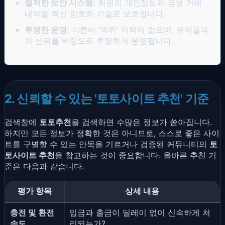
철저한 보안 시스템:
회원의 개인정보와 금융 거래
내역을 최신 암호화 기술로 보호합니다.
투명한 운영:
이른바 '먹튀' 이력이 없으며, 유저들과
의 신뢰를 바탕으로 투명하게 운영됩니다.
2. 신뢰할 수 있는 '토토사이트 추천' 기준
검색창에
토토추천
을 검색하면 수많은 정보가 쏟아집니다.
하지만 모든 정보가 정확한 것은 아니므로, 스스로 좋은 사이
트를 구별할 수 있는 안목을 기르거나 검증된 커뮤니티의
토
토사이트 추천
을 참고하는 것이 중요합니다. 올바른 추천 기
준은 다음과 같습니다.
평가 항목
상세 내용
충전 및 환전
입금과 출금이 딜레이 없이 신속하게 처
속도
리되는가?