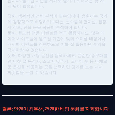
합니다. 월드컵 시즌을 제대로 즐기기 위해서는 몇 가
지 팁이 필요합니다.
첫째, 객관적인 전력 분석이 필수입니다. 응원하는 국가
에 감정적으로 배팅하기보다는, 선수들의 컨디션, 결장
자 정보, 전술 등을 꼼꼼히 분석해야 합니다.
둘째, 월드컵 전용 이벤트를 적극 활용하세요. 많은 메
이저 사이트들이 월드컵 기간에 맞춰 스페셜 배당이나
캐시백 이벤트를 진행하므로 이를 잘 활용하면 수익을
극대화할 수 있습니다.
셋째, 다양한 배팅 옵션을 탐색하세요. 단순한 승무패를
넘어 첫 골 득점자, 스코어 맞추기, 코너킥 수 등 다채로
운 옵션을 제공하는 곳을 선택하면 경기를 보는 내내
짜릿함을 느낄 수 있습니다.
결론: 안전이 최우선, 건전한 배팅 문화를 지향합시다