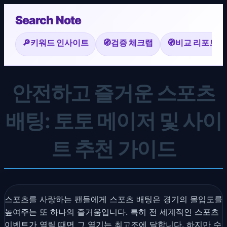
Search Note
🔎
키워드 인사이트
🧭
검증 체크랩
🧭
비교 리포트
안전하고 즐거운 스포츠
배팅: 토토 메이저 및 사이
트 추천 가이드
스포츠를 사랑하는 팬들에게 스포츠 배팅은 경기의 몰입도를
높여주는 또 하나의 즐거움입니다. 특히 전 세계적인 스포츠
이벤트가 열릴 때면 그 열기는 최고조에 달합니다. 하지만 수