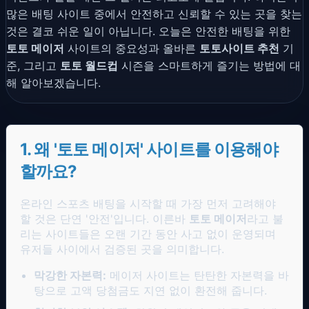
많은 배팅 사이트 중에서 안전하고 신뢰할 수 있는 곳을 찾는
것은 결코 쉬운 일이 아닙니다. 오늘은 안전한 배팅을 위한
토토 메이저
사이트의 중요성과 올바른
토토사이트 추천
기
준, 그리고
토토 월드컵
시즌을 스마트하게 즐기는 방법에 대
해 알아보겠습니다.
1. 왜 '토토 메이저' 사이트를 이용해야
할까요?
온라인 스포츠 배팅을 시작할 때 가장 먼저 고려해야
할 것은 단연 '안전'입니다. 이른바
토토 메이저
라고 불
리는 사이트들은 오랜 기간 동안 사고 없이 운영되며
유저들 사이에서 검증된 곳을 의미합니다.
막강한 자본력:
메이저 사이트는 탄탄한 자본력을 바
탕으로 고액 당첨금도 지연 없이 환전해 줍니다.