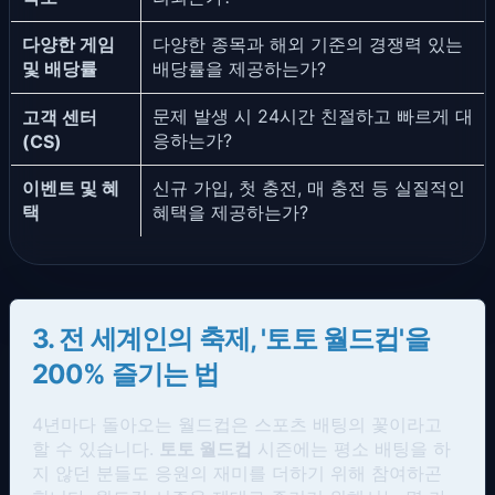
다양한 게임
다양한 종목과 해외 기준의 경쟁력 있는
및 배당률
배당률을 제공하는가?
문제 발생 시 24시간 친절하고 빠르게 대
고객 센터
응하는가?
(CS)
이벤트 및 혜
신규 가입, 첫 충전, 매 충전 등 실질적인
택
혜택을 제공하는가?
3. 전 세계인의 축제, '토토 월드컵'을
200% 즐기는 법
4년마다 돌아오는 월드컵은 스포츠 배팅의 꽃이라고
할 수 있습니다.
토토 월드컵
시즌에는 평소 배팅을 하
지 않던 분들도 응원의 재미를 더하기 위해 참여하곤