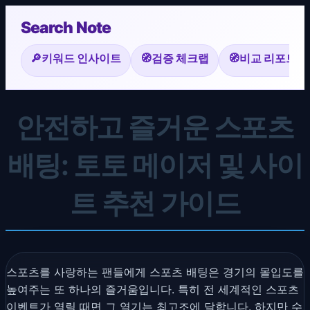
Search Note
🔎
키워드 인사이트
🧭
검증 체크랩
🧭
비교 리포트
안전하고 즐거운 스포츠
배팅: 토토 메이저 및 사이
트 추천 가이드
스포츠를 사랑하는 팬들에게 스포츠 배팅은 경기의 몰입도를
높여주는 또 하나의 즐거움입니다. 특히 전 세계적인 스포츠
이벤트가 열릴 때면 그 열기는 최고조에 달합니다. 하지만 수