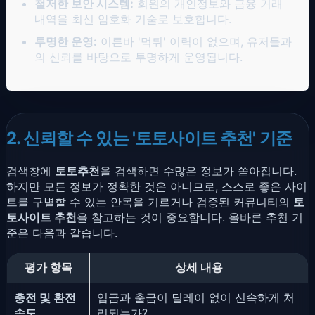
철저한 보안 시스템:
회원의 개인정보와 금융 거래
내역을 최신 암호화 기술로 보호합니다.
투명한 운영:
이른바 '먹튀' 이력이 없으며, 유저들과
의 신뢰를 바탕으로 투명하게 운영됩니다.
2. 신뢰할 수 있는 '토토사이트 추천' 기준
검색창에
토토추천
을 검색하면 수많은 정보가 쏟아집니다.
하지만 모든 정보가 정확한 것은 아니므로, 스스로 좋은 사이
트를 구별할 수 있는 안목을 기르거나 검증된 커뮤니티의
토
토사이트 추천
을 참고하는 것이 중요합니다. 올바른 추천 기
준은 다음과 같습니다.
평가 항목
상세 내용
충전 및 환전
입금과 출금이 딜레이 없이 신속하게 처
속도
리되는가?