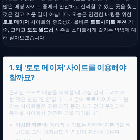
많은 배팅 사이트 중에서 안전하고 신뢰할 수 있는 곳을 찾는
것은 결코 쉬운 일이 아닙니다. 오늘은 안전한 배팅을 위한
토토 메이저
사이트의 중요성과 올바른
토토사이트 추천
기
준, 그리고
토토 월드컵
시즌을 스마트하게 즐기는 방법에 대
해 알아보겠습니다.
1. 왜 '토토 메이저' 사이트를 이용해야
할까요?
온라인 스포츠 배팅을 시작할 때 가장 먼저 고려해야
할 것은 단연 '안전'입니다. 이른바
토토 메이저
라고 불
리는 사이트들은 오랜 기간 동안 사고 없이 운영되며
유저들 사이에서 검증된 곳을 의미합니다.
막강한 자본력:
메이저 사이트는 탄탄한 자본력을 바
탕으로 고액 당첨금도 지연 없이 환전해 줍니다.