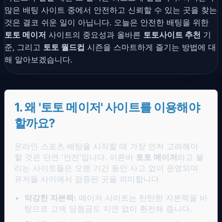
많은 배팅 사이트 중에서 안전하고 신뢰할 수 있는 곳을 찾는
것은 결코 쉬운 일이 아닙니다. 오늘은 안전한 배팅을 위한
토토 메이저
사이트의 중요성과 올바른
토토사이트 추천
기
준, 그리고
토토 월드컵
시즌을 스마트하게 즐기는 방법에 대
해 알아보겠습니다.
1. 왜 '토토 메이저' 사이트를 이용해야
할까요?
온라인 스포츠 배팅을 시작할 때 가장 먼저 고려해야
할 것은 단연 '안전'입니다. 이른바
토토 메이저
라고 불
리는 사이트들은 오랜 기간 동안 사고 없이 운영되며
유저들 사이에서 검증된 곳을 의미합니다.
막강한 자본력:
메이저 사이트는 탄탄한 자본력을 바
탕으로 고액 당첨금도 지연 없이 환전해 줍니다.