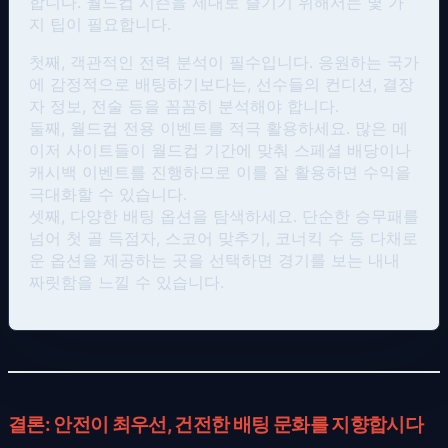
합니다. 월드컵 시즌을 제대로 즐기기 위해서는 몇 가
지 팁이 필요합니다.
첫째, 객관적인 전력 분석이 필수입니다. 응원하는 국가
에 감정적으로 배팅하기보다는, 선수들의 컨디션, 결장
자 정보, 전술 등을 꼼꼼히 분석해야 합니다.
둘째, 월드컵 전용 이벤트를 적극 활용하세요. 많은 메
이저 사이트들이 월드컵 기간에 맞춰 스페셜 배당이나
캐시백 이벤트를 진행하므로 이를 잘 활용하면 수익을
극대화할 수 있습니다.
셋째, 다양한 배팅 옵션을 탐색하세요. 단순한 승무패를
넘어 첫 골 득점자, 스코어 맞추기, 코너킥 수 등 다채로
운 옵션을 제공하는 곳을 선택하면 경기를 보는 내내
짜릿함을 느낄 수 있습니다.
결론: 안전이 최우선, 건전한 배팅 문화를 지향합시다