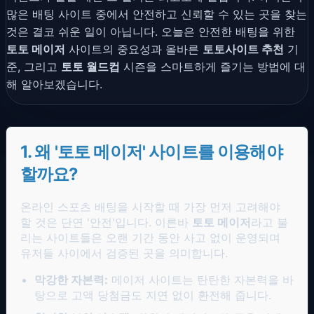
많은 배팅 사이트 중에서 안전하고 신뢰할 수 있는 곳을 찾는
것은 결코 쉬운 일이 아닙니다. 오늘은 안전한 배팅을 위한
토토 메이저
사이트의 중요성과 올바른
토토사이트 추천
기
준, 그리고
토토 월드컵
시즌을 스마트하게 즐기는 방법에 대
해 알아보겠습니다.
1. 왜 '토토 메이저' 사이트를 이용해야
할까요?
온라인 스포츠 배팅을 시작할 때 가장 먼저 고려해야
할 것은 단연 '안전'입니다. 이른바
토토 메이저
라고 불
리는 사이트들은 오랜 기간 동안 사고 없이 운영되며
유저들 사이에서 검증된 곳을 의미합니다.
막강한 자본력:
메이저 사이트는 탄탄한 자본력을 바
탕으로 고액 당첨금도 지연 없이 환전해 줍니다.