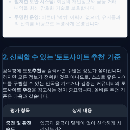
철저한 보안 시스템:
회원의 개인정보와 금융 거래
내역을 최신 암호화 기술로 보호합니다.
투명한 운영:
이른바 '먹튀' 이력이 없으며, 유저들과
의 신뢰를 바탕으로 투명하게 운영됩니다.
2. 신뢰할 수 있는 '토토사이트 추천' 기준
검색창에
토토추천
을 검색하면 수많은 정보가 쏟아집니다.
하지만 모든 정보가 정확한 것은 아니므로, 스스로 좋은 사이
트를 구별할 수 있는 안목을 기르거나 검증된 커뮤니티의
토
토사이트 추천
을 참고하는 것이 중요합니다. 올바른 추천 기
준은 다음과 같습니다.
평가 항목
상세 내용
충전 및 환전
입금과 출금이 딜레이 없이 신속하게 처
속도
리되는가?