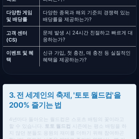
다양한 게임
다양한 종목과 해외 기준의 경쟁력 있는
및 배당률
배당률을 제공하는가?
문제 발생 시 24시간 친절하고 빠르게 대
고객 센터
응하는가?
(CS)
이벤트 및 혜
신규 가입, 첫 충전, 매 충전 등 실질적인
택
혜택을 제공하는가?
3. 전 세계인의 축제, '토토 월드컵'을
200% 즐기는 법
4년마다 돌아오는 월드컵은 스포츠 배팅의 꽃이라고
할 수 있습니다.
토토 월드컵
시즌에는 평소 배팅을 하
지 않던 분들도 응원의 재미를 더하기 위해 참여하곤