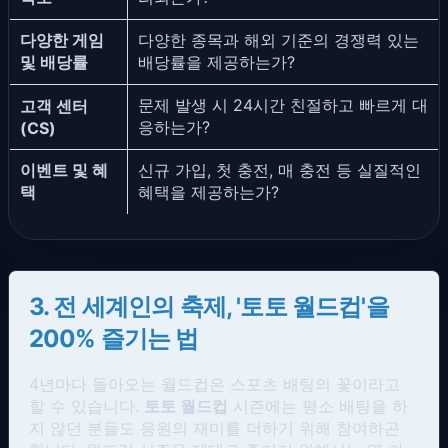
다양한 게임
다양한 종목과 해외 기준의 경쟁력 있는
및 배당률
배당률을 제공하는가?
문제 발생 시 24시간 친절하고 빠르게 대
고객 센터
응하는가?
(CS)
이벤트 및 혜
신규 가입, 첫 충전, 매 충전 등 실질적인
택
혜택을 제공하는가?
3. 전 세계인의 축제, '토토 월드컵'을
200% 즐기는 법
4년마다 돌아오는 월드컵은 스포츠 배팅의 꽃이라고
할 수 있습니다.
토토 월드컵
시즌에는 평소 배팅을 하
지 않던 분들도 응원의 재미를 더하기 위해 참여하곤