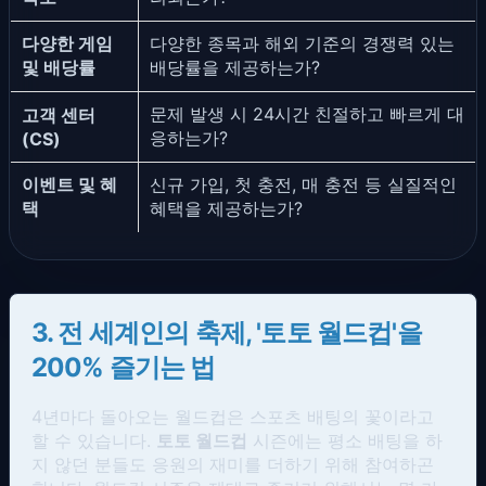
다양한 게임
다양한 종목과 해외 기준의 경쟁력 있는
및 배당률
배당률을 제공하는가?
문제 발생 시 24시간 친절하고 빠르게 대
고객 센터
응하는가?
(CS)
이벤트 및 혜
신규 가입, 첫 충전, 매 충전 등 실질적인
택
혜택을 제공하는가?
3. 전 세계인의 축제, '토토 월드컵'을
200% 즐기는 법
4년마다 돌아오는 월드컵은 스포츠 배팅의 꽃이라고
할 수 있습니다.
토토 월드컵
시즌에는 평소 배팅을 하
지 않던 분들도 응원의 재미를 더하기 위해 참여하곤