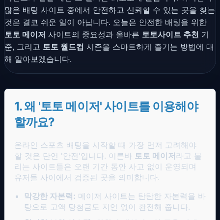
많은 배팅 사이트 중에서 안전하고 신뢰할 수 있는 곳을 찾는
것은 결코 쉬운 일이 아닙니다. 오늘은 안전한 배팅을 위한
토토 메이저
사이트의 중요성과 올바른
토토사이트 추천
기
준, 그리고
토토 월드컵
시즌을 스마트하게 즐기는 방법에 대
해 알아보겠습니다.
1. 왜 '토토 메이저' 사이트를 이용해야
할까요?
온라인 스포츠 배팅을 시작할 때 가장 먼저 고려해야
할 것은 단연 '안전'입니다. 이른바
토토 메이저
라고 불
리는 사이트들은 오랜 기간 동안 사고 없이 운영되며
유저들 사이에서 검증된 곳을 의미합니다.
막강한 자본력:
메이저 사이트는 탄탄한 자본력을 바
탕으로 고액 당첨금도 지연 없이 환전해 줍니다.