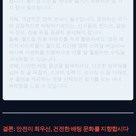
합니다. 월드컵 시즌을 제대로 즐기기 위해서는 몇 가
지 팁이 필요합니다.
첫째, 객관적인 전력 분석이 필수입니다. 응원하는 국가
에 감정적으로 배팅하기보다는, 선수들의 컨디션, 결장
자 정보, 전술 등을 꼼꼼히 분석해야 합니다.
둘째, 월드컵 전용 이벤트를 적극 활용하세요. 많은 메
이저 사이트들이 월드컵 기간에 맞춰 스페셜 배당이나
캐시백 이벤트를 진행하므로 이를 잘 활용하면 수익을
극대화할 수 있습니다.
셋째, 다양한 배팅 옵션을 탐색하세요. 단순한 승무패를
넘어 첫 골 득점자, 스코어 맞추기, 코너킥 수 등 다채로
운 옵션을 제공하는 곳을 선택하면 경기를 보는 내내
짜릿함을 느낄 수 있습니다.
결론: 안전이 최우선, 건전한 배팅 문화를 지향합시다