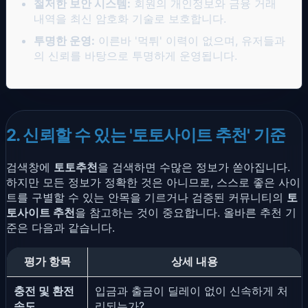
철저한 보안 시스템:
회원의 개인정보와 금융 거래
내역을 최신 암호화 기술로 보호합니다.
투명한 운영:
이른바 '먹튀' 이력이 없으며, 유저들과
의 신뢰를 바탕으로 투명하게 운영됩니다.
2. 신뢰할 수 있는 '토토사이트 추천' 기준
검색창에
토토추천
을 검색하면 수많은 정보가 쏟아집니다.
하지만 모든 정보가 정확한 것은 아니므로, 스스로 좋은 사이
트를 구별할 수 있는 안목을 기르거나 검증된 커뮤니티의
토
토사이트 추천
을 참고하는 것이 중요합니다. 올바른 추천 기
준은 다음과 같습니다.
평가 항목
상세 내용
충전 및 환전
입금과 출금이 딜레이 없이 신속하게 처
속도
리되는가?